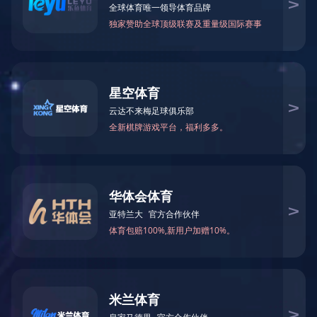
展十多个拓展项目。
这些同事在回来之后将以点带面，带动各部门、班组的基层员工
开展拓展活动，更好的建设基层一线团队。