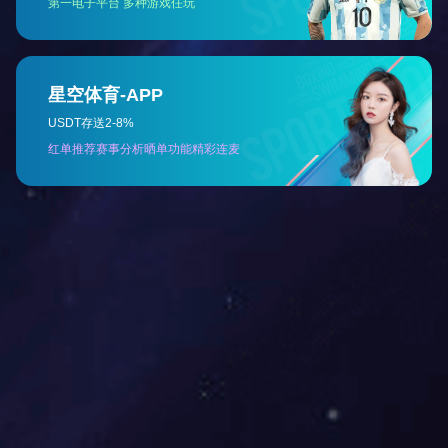
上一篇：
公司工会、公司团委举办三月员工生日晚会