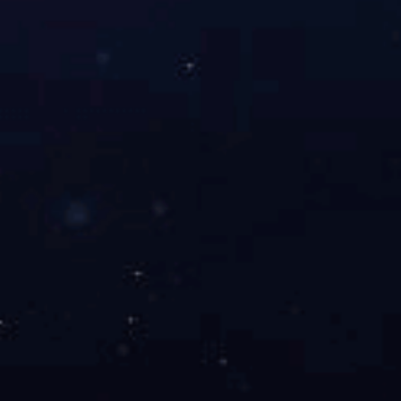
韦德网站(中国)
公司简介
公司动态
成长历程
厂区厂貌
公司荣誉
产品中心
分立器件
集成电路
技术支持
资质证书
专利技术
冲突矿产
[ ICP 报告 ]
企业文化
企业理念
文化活动
社会责任
快速连接
招募英才
联系我们
封装
投资者关系
应用