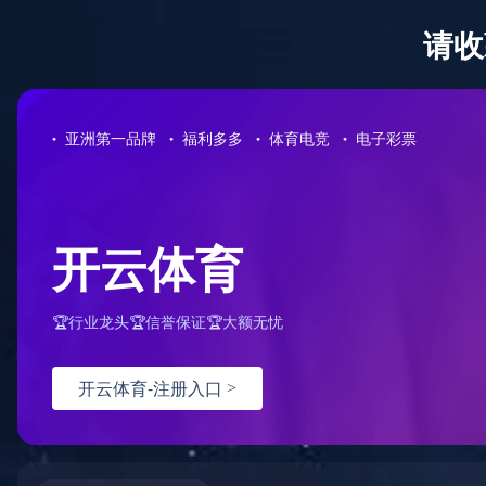
首
证券代码：301348
页
当前位置：
首页
>
公司动态
2021年开工大吉！
发表日期 ：2021-02-18 15:50
作者：韦德官方网站
浏览次数 ：10063
2021年2月18日，春节的长假后，今天我们正式开工