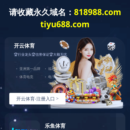
证券代码：301348
当前位置：
首页
>
公司动态
禅城区区长盘石一行莅临韦德官方网站进行暖企调研
发表日期 ：2023-03-29 16:50
作者：韦德官方网站
浏览次数 ：5299
3月28日，佛山市禅城区区长盘石、区委区府办副主任杨发堂、区经科
局主要领导及张槎街道相关领导等一行走进韦德官方网站，开展暖企
调研活动，帮助企业纾困解难，坚定发展信心。韦德官方网站总经理
袁凤江，副总经理张国光、赵秀珍等陪同接待。
调研组一行深入了解韦德官方网站在经营发展过程中遇到的问题，并
就暖企惠企政策落实、营商环境建设等问题展开座谈。盘区长认可了
韦德官方网站近几年的各项工作推进，并对韦德官方网站近几年的高