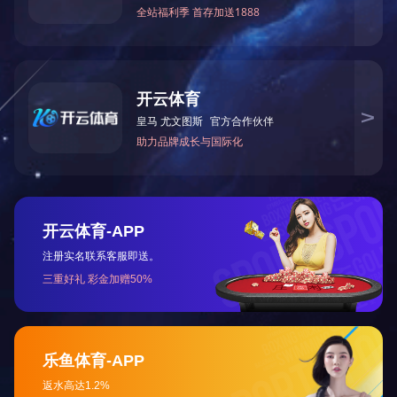
上一篇：
中试赋能芯生态，封测引领新智造
下一篇：
祝贺韦德官方网站荣获第十届广东专利银奖
返回
0086-757-63313388
电话：
(总机)
传真：0086-757-63313400
投资者服务热线：0086-757-63313390