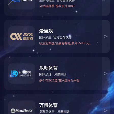
作为资本市场的重要参与者，韦德官方网站始终将投资者权益保护置
于首位，通过健全合规管理体系、完善信息披露机制、优化投资者沟
通渠道等举措，持续构建透明、公平的投资环境。未来，我们愿与社
会各界携手，共同推动投资者教育常态化，为资本市场健康发展注入
正能量！