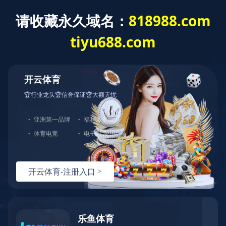
证券代码：301348
当前位置：
首页
>
公司动态
LED 户内全彩2020新品
发表日期 ：2015-04-03 08:38
作者：韦德官方网站
浏览次数 ：14112
近年来，室内显示屏技术发展迅速，人们对图像的要求也越来越
高，为满足市场对室内显示屏高清要求，韦德官方网站集四十六年的
半导体封装技术及十多年的专业显示屏器件封装技术，倾情打造一款
升级版的
2020
户内全彩
LED
器件，该款器件融合了当前显示
LED
最先
进技术，在整屏效果及图像显示效果方面具有非常出色的表现。