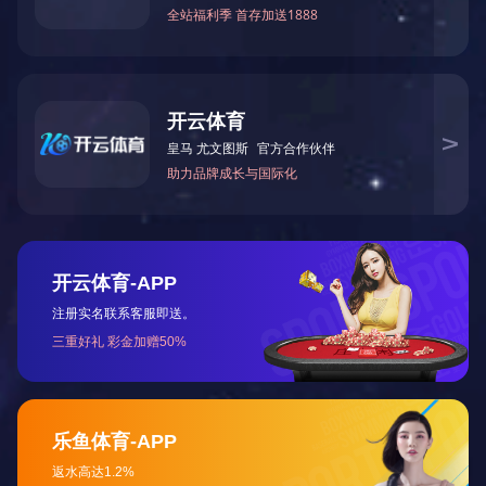
特点三：黑化设计
黑化设计，黑色支架搭配黑色胶体，整屏黑白对比度提升
30%
。
我们采用合理的搭配，在保证亮度的前提下，最大幅度地提升
黑色程度，从而能够提升整屏的黑白对比度。