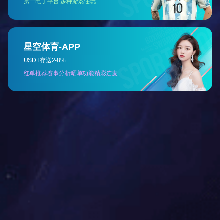
芯片一字排，左右发光对称。
芯片从上到下依次为红色、绿
色、蓝色，
RGB
的顺序能够更好地混光，不会产生颜色失真。芯片一
字排列，左右发光角一致，颜色一致。
特点六：精湛工艺控制
精湛的半导体生产工艺，能够保证产品质量的稳定。
我们